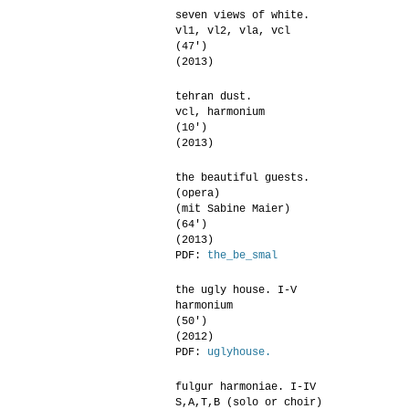
seven views of white.
vl1, vl2, vla, vcl
(47′)
(2013)
tehran dust.
vcl, harmonium
(10′)
(2013)
the beautiful guests.
(opera)
(mit Sabine Maier)
(64′)
(2013)
PDF:
the_be_smal
the ugly house. I-V
harmonium
(50′)
(2012)
PDF:
uglyhouse.
fulgur harmoniae. I-IV
S,A,T,B (solo or choir)