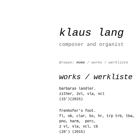
klaus lang
composer and organist
Browse:
Home
/
works / werkliste
works / werkliste
barbaras landler.
zither, 2vl, vla, vcl
(15′)(2015)
frenhofer’s foot.
fl, ob, clar, bs, hr, trp trb, tba,
pno, harm, perc,
2 vl, vla, vcl, cb
(28′) (2015)