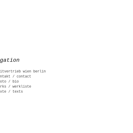
gation
itvertrieb wien berlin
ntakt / contact
oto / bio
rks / werkliste
xte / texts