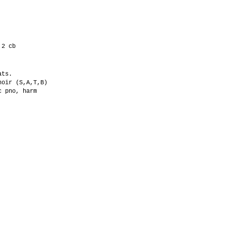
,2 cb
ats.
hoir (S,A,T,B)
c pno, harm