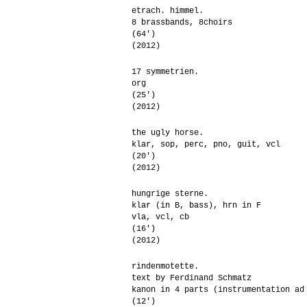
etrach. himmel.
8 brassbands, 8choirs
(64′)
(2012)
17 symmetrien.
org
(25′)
(2012)
the ugly horse.
klar, sop, perc, pno, guit, vcl
(20′)
(2012)
hungrige sterne.
klar (in B, bass), hrn in F
vla, vcl, cb
(16′)
(2012)
rindenmotette.
text by Ferdinand Schmatz
kanon in 4 parts (instrumentation ad
(12′)