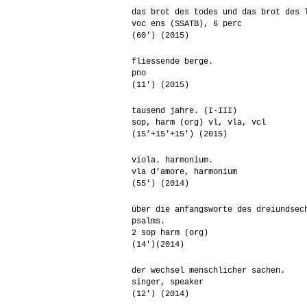
das brot des todes und das brot des 
voc ens (SSATB), 6 perc
(60′) (2015)
fliessende berge.
pno
(11′) (2015)
tausend jahre. (I-III)
sop, harm (org) vl, vla, vcl
(15’+15’+15′) (2015)
viola. harmonium.
vla d’amore, harmonium
(55′) (2014)
über die anfangsworte des dreiundsec
psalms.
2 sop harm (org)
(14′)(2014)
der wechsel menschlicher sachen.
singer, speaker
(12′) (2014)