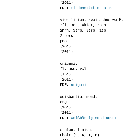
(2011)
PDF:
rindenmotetteFERTIG
vier linien. zweifaches weiß.
3fl, 3ob, 4klar, 3bas
2hrn, 3trp, 3trb, 1tb
2 perc
pno
(20′)
(2011)
origami.
fl, acc, vcl
(15′)
(2011)
PDF:
origami
weißbärtig. mond.
org
(10′)
(2011)
PDF:
weißbärtig-mond-ORGEL
stufen. linien.
Choir (S, A, T, B)