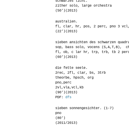
schwarzes licht.
zither solo, large orchestra
(50′)(2013)
australien.
fl, clar, hr, pos, 2 perc, pno 3 vcl
(22′)(2013)
sieben ansichten des schwarzen quadr
sop, bass solo, vocens (S,A,T,B), c
fl, ob, c lar hr, trp, trb, tb 2 per
(60′)(2013)
die fette seele.
2rec, 2fl, clar, bs, 3trb
theorbe, hpsch, org
pno,perc
2vl,vla,vcl,kb
(90′)(2013)
PDF:
dfs
sieben sonnengesichter. (1-7)
pno
(80′)
(2011/2013)